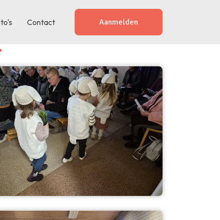
to's
Contact
Aanmelden
.