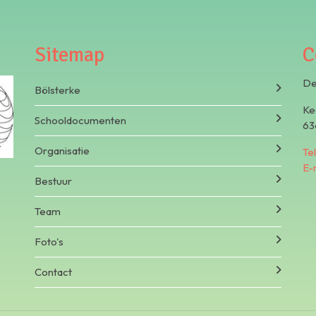
Sitemap
C
De
Bölsterke
Ke
Schooldocumenten
63
Organisatie
Te
E-
Bestuur
Team
Foto's
Contact