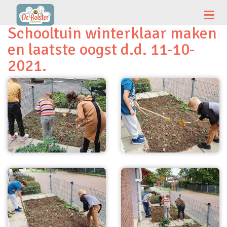
Schooltuin winterklaar maken
en laatste oogst d.d. 11-10-
2021.